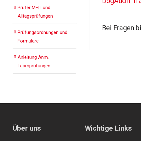
DogAudit Tra
Prüfer MHT und
Alltagsprüfungen
Bei Fragen b
Prüfungsordnungen und
Formulare
Anleitung Anm.
Teamprüfungen
Über uns
Wichtige Links