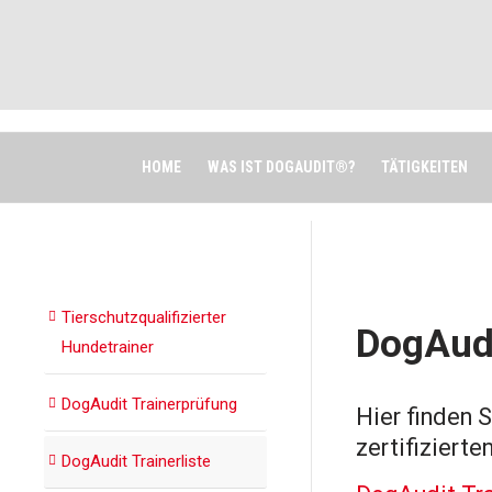
HOME
WAS IST DOGAUDIT®?
TÄTIGKEITEN
Facebook
Twitter
Google+
Linke
X
Tierschutzqualifizierter
DogAud
Hundetrainer
DogAudit Trainerprüfung
Hier finden 
zertifiziert
DogAudit Trainerliste