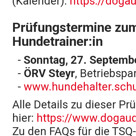
(Kalender):
https://dogau
Prüfungstermine zum 
Hundetrainer:in
-
Sonntag, 27. Septemb
-
ÖRV Steyr
, Betriebspa
-
www.hundehalter.schu
Alle Details zu dieser Pr
hier:
https://www.dogaudi
Zu den FAQs für die TSQ-